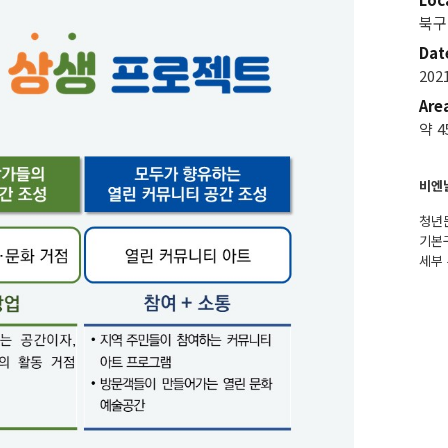
북구
Dat
202
Are
약 4
비엔
청년
기본
세부