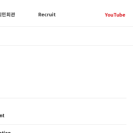
시민회관
Recruit
YouTube
ent
ation