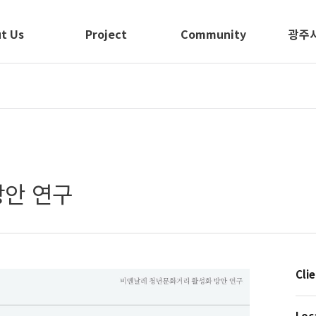
t Us
Project
Community
광주
방안 연구
Cli
Loc