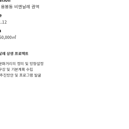
 용봉동 비엔날레 권역
e
1.12
a
50,000㎡
날레 상생 프로젝트
문화거리의 정의 및 방향설정
구상 및 기본계획 수립
 추진방안 및 프로그램 발굴